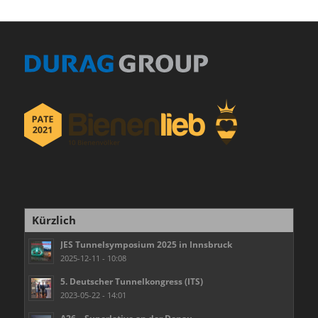
Kürzlich
JES Tunnelsymposium 2025 in Innsbruck
2025-12-11 - 10:08
5. Deutscher Tunnelkongress (ITS)
2023-05-22 - 14:01
A26 – Superlative an der Donau