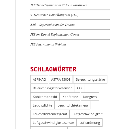
JES Tunnelsymposium 2025 in Innsbruck
5. Deutscher Tunnelkongress (ITS)
A26 – Superlative an der Donau
JES im Tunnel Digitalization Center
JES International Webinar
SCHLAGWÖRTER
ASFINAG
ASTRA 13001
Beleuchtungsstärke
Beleuchtungsstärkesensor
CO
Kohlenmonoxid
Konferenz
Kongress
Leuchtdichte
Leuchtdichtekamera
Leuchtdichtemessgerät
Luftgeschwindigkeit
Luftgeschwindigkeitssensor
Luftströmung