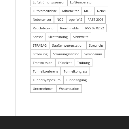
Luftströmungssensor
Lufttemperatur
Luftverhältnisse
Mitarbeiter
MOR
Nebel
Nebelsensor
NO2
openWIS
RABT 2006
Rauchdetektor
Rauchmelder
RVS 09.02.22
Sensor
Sichttrübung
Sichtweite
STRABAG
Straßenwetterstation
Streulicht
Strömung
Strömungssensor
Symposium
Transmission
Trübsicht
Trübung
Tunnelkonferenz
Tunnelkongress
Tunnelsymposium
Tunneltagung
Unternehmen
Wetterstation