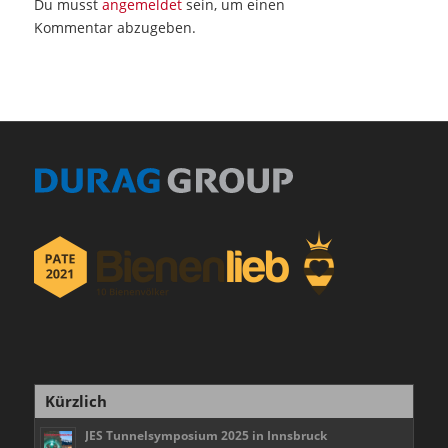
Du musst
angemeldet
sein, um einen
Kommentar abzugeben.
Kürzlich
JES Tunnelsymposium 2025 in Innsbruck