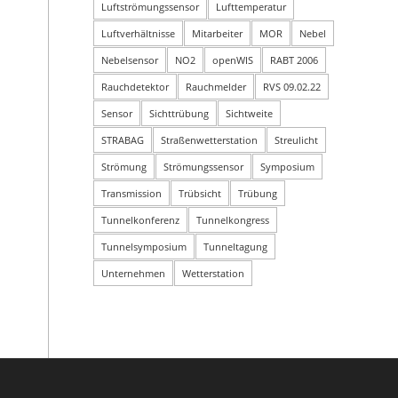
Luftströmungssensor
Lufttemperatur
Luftverhältnisse
Mitarbeiter
MOR
Nebel
Nebelsensor
NO2
openWIS
RABT 2006
Rauchdetektor
Rauchmelder
RVS 09.02.22
Sensor
Sichttrübung
Sichtweite
STRABAG
Straßenwetterstation
Streulicht
Strömung
Strömungssensor
Symposium
Transmission
Trübsicht
Trübung
Tunnelkonferenz
Tunnelkongress
Tunnelsymposium
Tunneltagung
Unternehmen
Wetterstation