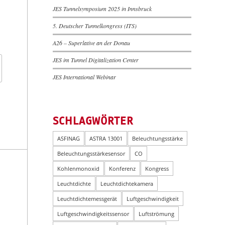
JES Tunnelsymposium 2025 in Innsbruck
5. Deutscher Tunnelkongress (ITS)
A26 – Superlative an der Donau
JES im Tunnel Digitalization Center
JES International Webinar
SCHLAGWÖRTER
ASFINAG
ASTRA 13001
Beleuchtungsstärke
Beleuchtungsstärkesensor
CO
Kohlenmonoxid
Konferenz
Kongress
Leuchtdichte
Leuchtdichtekamera
Leuchtdichtemessgerät
Luftgeschwindigkeit
Luftgeschwindigkeitssensor
Luftströmung