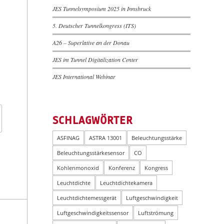
JES Tunnelsymposium 2025 in Innsbruck
5. Deutscher Tunnelkongress (ITS)
A26 – Superlative an der Donau
JES im Tunnel Digitalization Center
JES International Webinar
SCHLAGWÖRTER
ASFINAG
ASTRA 13001
Beleuchtungsstärke
Beleuchtungsstärkesensor
CO
Kohlenmonoxid
Konferenz
Kongress
Leuchtdichte
Leuchtdichtekamera
Leuchtdichtemessgerät
Luftgeschwindigkeit
Luftgeschwindigkeitssensor
Luftströmung