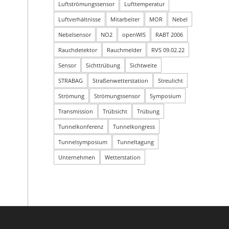
Luftströmungssensor
Lufttemperatur
Luftverhältnisse
Mitarbeiter
MOR
Nebel
Nebelsensor
NO2
openWIS
RABT 2006
Rauchdetektor
Rauchmelder
RVS 09.02.22
Sensor
Sichttrübung
Sichtweite
STRABAG
Straßenwetterstation
Streulicht
Strömung
Strömungssensor
Symposium
Transmission
Trübsicht
Trübung
Tunnelkonferenz
Tunnelkongress
Tunnelsymposium
Tunneltagung
Unternehmen
Wetterstation